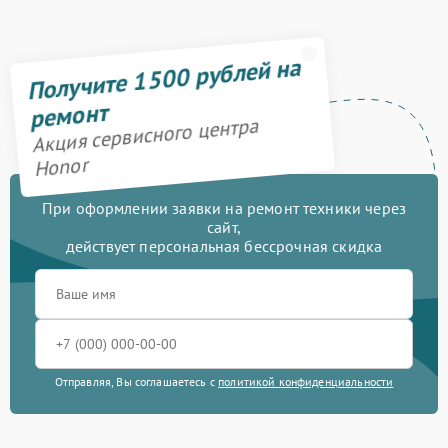
1290 рублей
матрицы
Ремонт цепей питания
Получите 1500 рублей на
3000 рублей
ремонт
Замена звуковой карты
1600 рублей
Акция сервисного центра
Замена шим-
Honor
3900 рублей
контроллера
При оформлении заявки на ремонт техники через
Замена системы
1550 рублей
сайт,
охлаждения
действует персональная бессрочная скидка
Замена разъёмов (HDMI,
1800 рублей
DVI, Дисплей порта)
Замена корпуса
890 рублей
Замена аккумулятора
890 рублей
Отправляя, Вы соглашаетесь с
политикой конфиденциальности
Замена видеокарты
2100 рублей