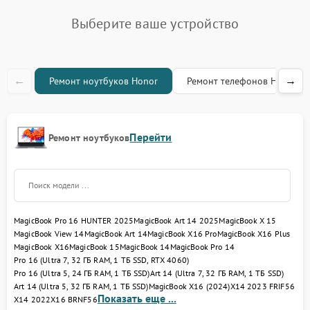
Замена термопасты
995 рублей
Выберите ваше устройство
Замена экрана
1645 рублей
←
→
Ремонт ноутбуков Honor
Ремонт телефонов Honor
Замена оперативной
1160 рублей
памяти
Замена жесткого диска
1250 рублей
Перейти
Ремонт ноутбуков
Замена микрофона
2050 рублей
Замена вебкамеры
1740 рублей
MagicBook Pro 16 HUNTER 2025
MagicBook Art 14 2025
MagicBook X 15
Замена USB порта
1560 рублей
MagicBook View 14
MagicBook Art 14
MagicBook X16 Pro
MagicBook X16 Plus
MagicBook X16
MagicBook 15
MagicBook 14
MagicBook Pro 14
Ремонт разъема питания
1745 рублей
Pro 16 (Ultra 7, 32 ГБ RAM, 1 ТБ SSD, RTX 4060)
Pro 16 (Ultra 5, 24 ГБ RAM, 1 ТБ SSD)
Art 14 (Ultra 7, 32 ГБ RAM, 1 ТБ SSD)
Art 14 (Ultra 5, 32 ГБ RAM, 1 ТБ SSD)
MagicBook X16 (2024)
X14 2023 FRIF56
Ремонт петель крышки
990 рублей
Показать еще ...
X14 2022
X16 BRNF56