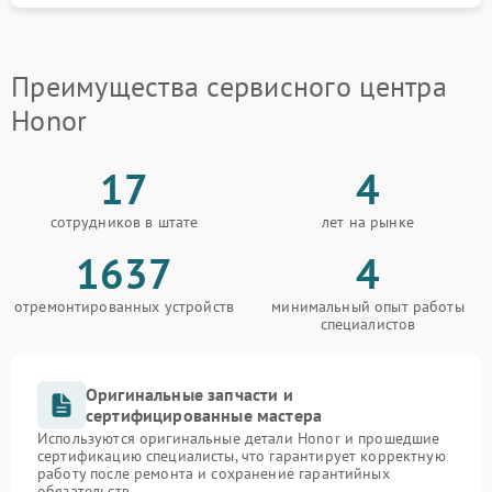
Замена южного моста
2600 рублей
Замена северного моста
2600 рублей
Преимущества сервисного центра
Honor
Замена тачпада
1660 рублей
17
4
Замена контроллера
1490 рублей
питания
сотрудников в штате
лет на рынке
1637
4
отремонтированных устройств
минимальный опыт работы
специалистов
Оригинальные запчасти и
сертифицированные мастера
Используются оригинальные детали Honor и прошедшие
сертификацию специалисты, что гарантирует корректную
работу после ремонта и сохранение гарантийных
обязательств