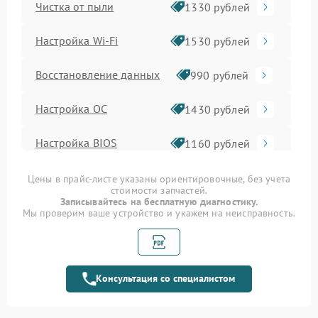
Чистка от пыли
1330 рублей
Настройка Wi-Fi
1530 рублей
Восстановление данных
990 рублей
Настройка ОС
1430 рублей
Настройка BIOS
1160 рублей
Замена SSD
990 рублей
Цены в прайс-листе указаны ориентировочные, без учета
стоимости запчастей.
Записывайтесь на бесплатную диагностику.
Установка драйверов
1225 рублей
Мы проверим ваше устройство и укажем на неисправность.
Замена видеочипа
2745 рублей
Замена материнской
Консультация со специалистом
1690 рублей
платы
Замена шлейфа